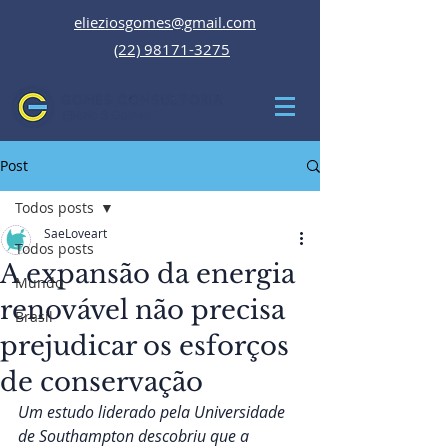
elieziosgomes@gmail.com
(22) 98171-3275
Post
Todos posts
SaeLoveart
Todos posts
A expansão da energia
Mundo
renovável não precisa
Brasil
prejudicar os esforços
de conservação
Um estudo liderado pela Universidade 
de Southampton descobriu que a 